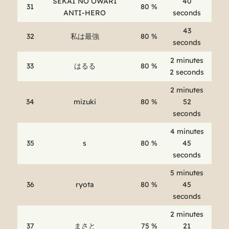
SEKAI NO OWARI
40
31
80 %
ANTI-HERO
seconds
43
32
私は最強
80 %
seconds
2 minutes
33
はるる
80 %
2 seconds
2 minutes
34
mizuki
80 %
52
seconds
4 minutes
35
s
80 %
45
seconds
5 minutes
36
ryota
80 %
45
seconds
2 minutes
37
まさと
75 %
21