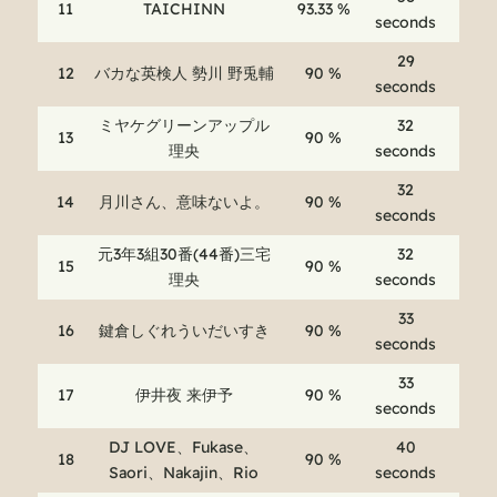
11
TAICHINN
93.33 %
seconds
29
12
バカな英検人 勢川 野兎輔
90 %
seconds
ミヤケグリーンアップル
32
13
90 %
理央
seconds
32
14
月川さん、意味ないよ。
90 %
seconds
元3年3組30番(44番)三宅
32
15
90 %
理央
seconds
33
16
鍵倉しぐれういだいすき
90 %
seconds
33
17
伊井夜 来伊予
90 %
seconds
DJ LOVE、Fukase、
40
18
90 %
Saori、Nakajin、Rio
seconds