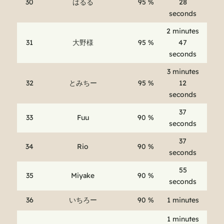
30
はるる
95 %
28
seconds
2 minutes
31
大野様
95 %
47
seconds
3 minutes
32
とみちー
95 %
12
seconds
37
33
Fuu
90 %
seconds
37
34
Rio
90 %
seconds
55
35
Miyake
90 %
seconds
36
いちろー
90 %
1 minutes
1 minutes