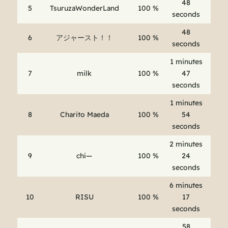
48
5
TsuruzaWonderLand
100 %
seconds
48
6
アジャースト！！
100 %
seconds
1 minutes
7
milk
100 %
47
seconds
1 minutes
8
Charito Maeda
100 %
54
seconds
2 minutes
9
chi—
100 %
24
seconds
6 minutes
10
RISU
100 %
17
seconds
58