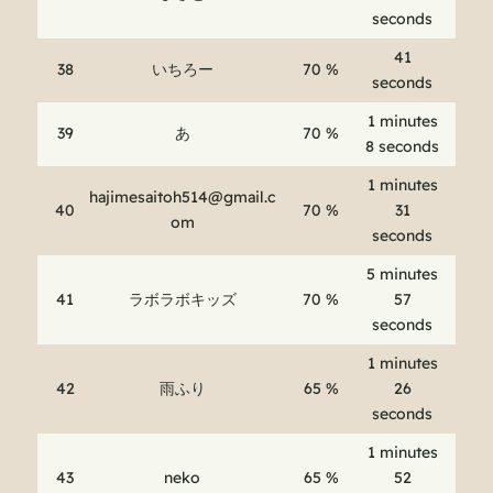
seconds
41
38
いちろー
70 %
seconds
1 minutes
39
あ
70 %
8 seconds
1 minutes
hajimesaitoh514@gmail.c
40
70 %
31
om
seconds
5 minutes
41
ラボラボキッズ
70 %
57
seconds
1 minutes
42
雨ふり
65 %
26
seconds
1 minutes
43
neko
65 %
52