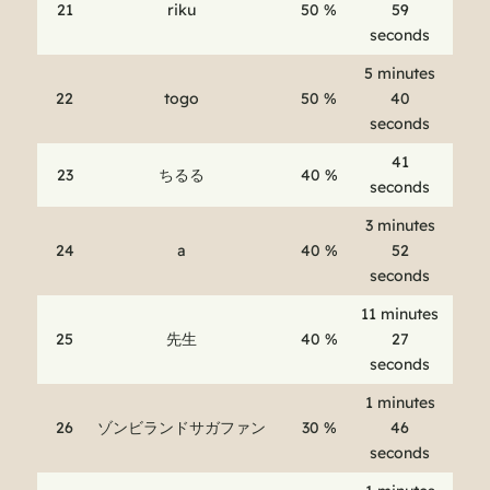
21
riku
50 %
59
seconds
5 minutes
22
togo
50 %
40
seconds
41
23
ちるる
40 %
seconds
3 minutes
24
a
40 %
52
seconds
11 minutes
25
先生
40 %
27
seconds
1 minutes
26
ゾンビランドサガファン
30 %
46
seconds