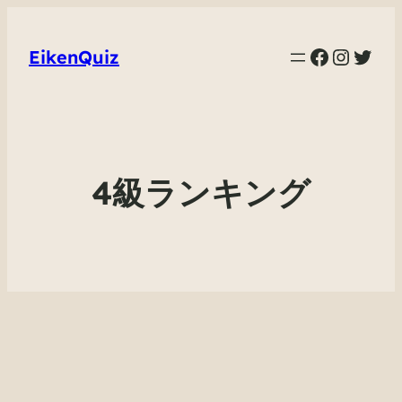
Faceboo
Instag
Twit
EikenQuiz
4級ランキング