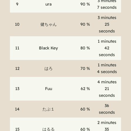
3 minutes
9
ura
90 %
7 seconds
3 minutes
10
健ちゃん
90 %
25
seconds
1 minutes
11
Black Key
80 %
42
seconds
1 minutes
12
はろ
70 %
4 seconds
4 minutes
13
Fuu
62 %
21
seconds
36
14
たぶ１
60 %
seconds
2 minutes
15
はるる
60 %
35