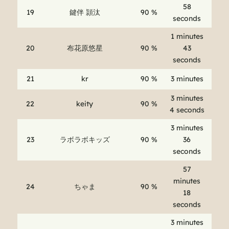
58
19
鍵伴 頴汰
90 %
seconds
1 minutes
20
布花原悠星
90 %
43
seconds
21
kr
90 %
3 minutes
3 minutes
22
keity
90 %
4 seconds
3 minutes
23
ラボラボキッズ
90 %
36
seconds
57
minutes
24
ちゃま
90 %
18
seconds
3 minutes