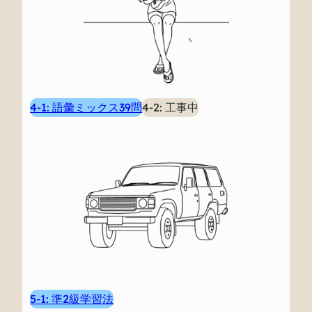
4-1: 語彙ミックス39問
4-2: 工事中
5-1: 準2級学習法