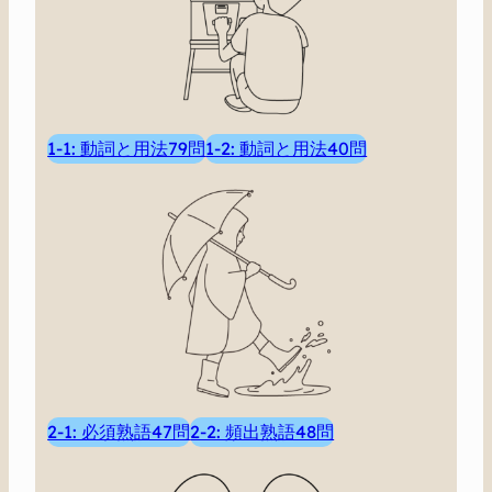
1-1: 動詞と用法79問
1-2: 動詞と用法40問
2-1: 必須熟語47問
2-2: 頻出熟語48問