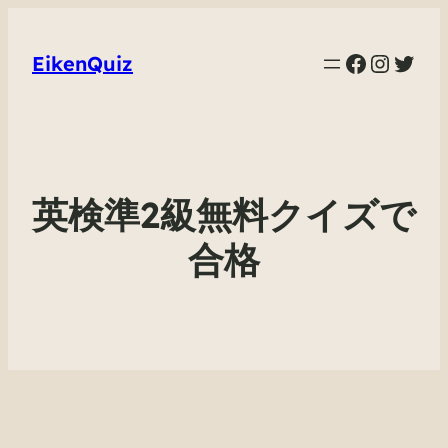
Faceboo
Instag
Twit
EikenQuiz
英検準2級無料クイズで
合格