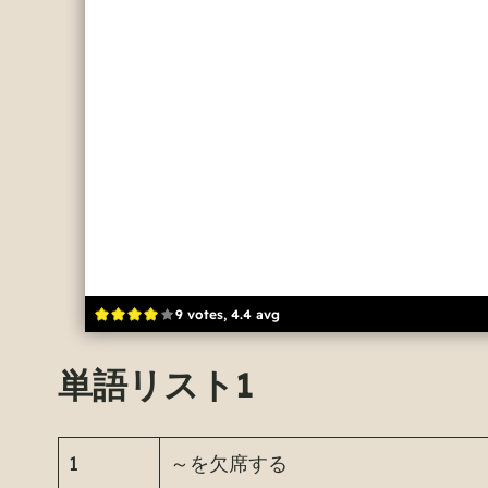
9 votes, 4.4 avg
単語リスト1
1
～を欠席する