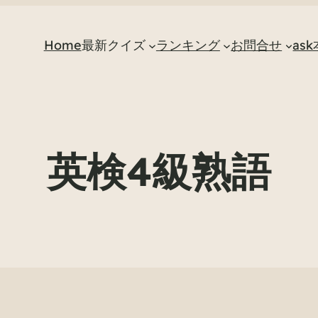
Home
最新クイズ
ランキング
お問合せ
as
英検4級熟語