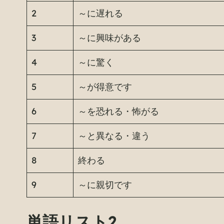
2
～に遅れる
3
～に興味がある
4
～に驚く
5
～が得意です
6
～を恐れる・怖がる
7
～と異なる・違う
8
終わる
9
～に親切です
単語リスト2