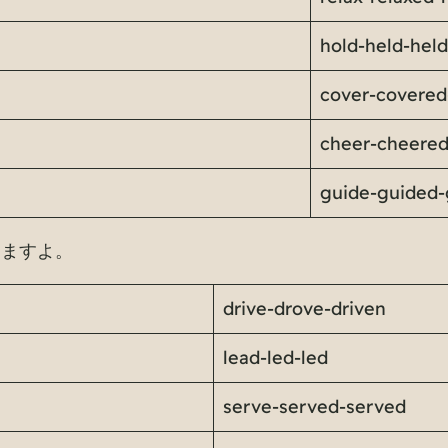
hold-held-held
cover-covered
cheer-cheere
guide-guided-
ちますよ。
drive-drove-driven
lead-led-led
serve-served-served