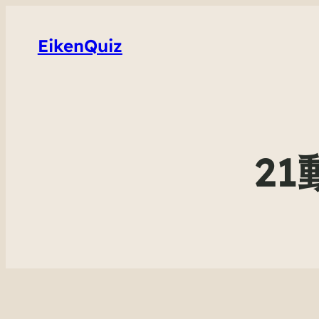
EikenQuiz
2