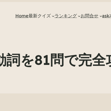
Home
最新クイズ
ランキング
お問合せ
as
1動詞を81問で完全