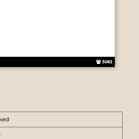
3082
ked
n