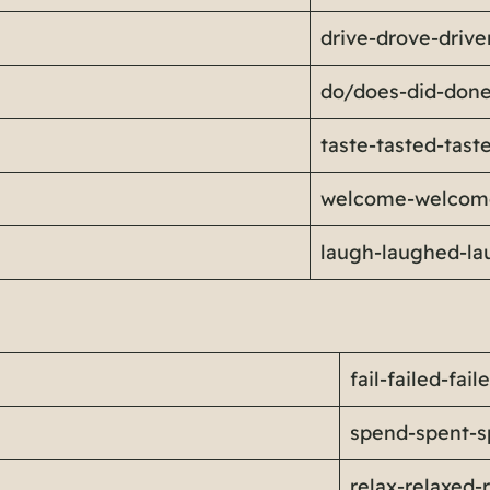
drive-drove-drive
do/does-did-don
taste-tasted-tast
welcome-welcom
laugh-laughed-l
fail-failed-fail
spend-spent-s
relax-relaxed-