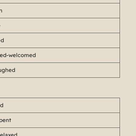
n
e
ed
ed-welcomed
aughed
ed
pent
relaxed