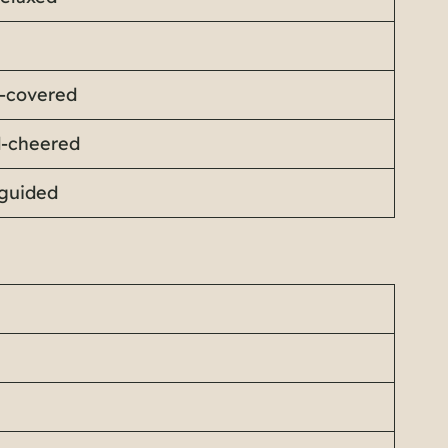
-covered
d-cheered
guided