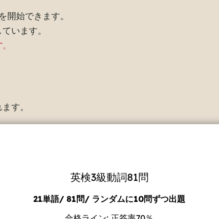
を開始できます。
しています。
す
。
ト
れます。
英検3級動詞81問
21単語/ 81問/ ランダムに10問ずつ出題
合格ライン: 正答率70％