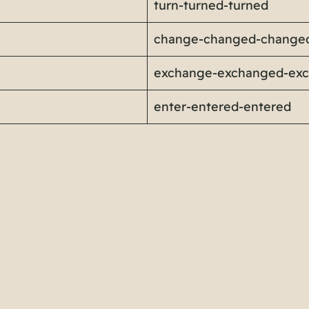
turn-turned-turned
change-changed-change
exchange-exchanged-ex
enter-entered-entered