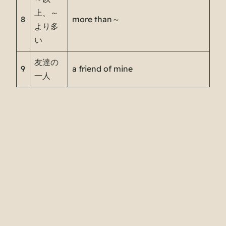
上、～
8
more than～
より多
い
友達の
9
a friend of mine
一人