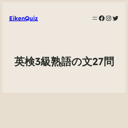
Faceboo
Instag
Twit
EikenQuiz
英検3級熟語の文27問