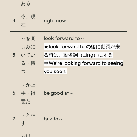
ある
今、現
4
right now
在
～を楽
look forward to～
しみに
★look forward to の後に動詞が来
5
いてい
る時は、動名詞（…ing）にする
る・待
⇒We’re looking forward to seeing
つ
you soon.
～が上
6
手・得
be good at～
意だ
～と話
7
talk to～
す
～以