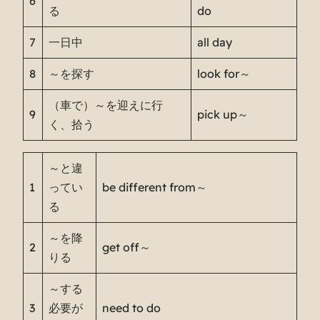
6
る
do
7
一日中
all day
8
～を探す
look for～
（車で）～を迎えに行
9
pick up～
く、拾う
～と違
1
ってい
be different from～
る
～を降
2
get off～
りる
～する
3
必要が
need to do